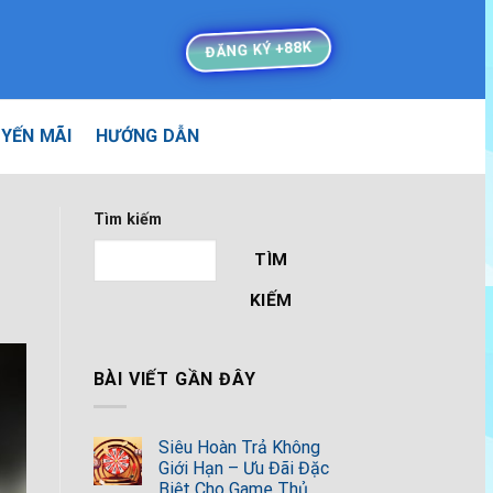
ĐĂNG KÝ +88K
YẾN MÃI
HƯỚNG DẪN
Tìm kiếm
TÌM
KIẾM
BÀI VIẾT GẦN ĐÂY
Siêu Hoàn Trả Không
Giới Hạn – Ưu Đãi Đặc
Biệt Cho Game Thủ