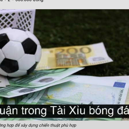
ờng hợp để xây dựng chiến thuật phù hợp