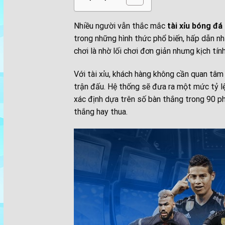
Nhiều người vẫn thắc mắc
tài xỉu bóng đá
trong những hình thức phổ biến, hấp dẫn n
chơi là nhờ lối chơi đơn giản nhưng kịch tí
Với tài xỉu, khách hàng không cần quan tâ
trận đấu. Hệ thống sẽ đưa ra một mức tỷ lệ
xác định dựa trên số bàn thắng trong 90 ph
thắng hay thua.