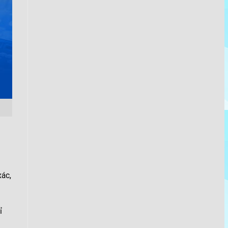
xác,
ỉ