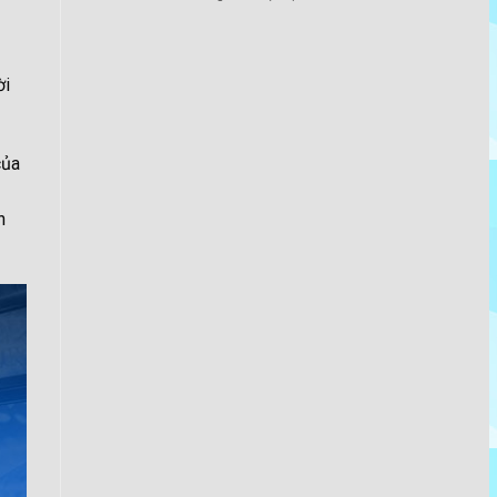
Dàn
Gia,
Đầu
Đề
Rinh
Bất
Ngay
Tử
Thưởng
ời
–
Lớn
Phương
Pháp
Tối
của
Ưu
Trong
Trò
n
Chơi
Xổ
Số