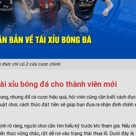
 thức chỉ có 2 cửa cược chính
i xỉu bóng đá cho thành viên mới
rọng, nhưng để cá cược hiệu quả, hội viên cũng cần biết cách đọc
luật chơi, cách thức đặt tiền sẽ giúp bạn đưa ra nhận định chính 
nh rõ ràng, người chơi cần tìm hiểu kỹ trước khi tham gia. Nếu ch
 thức vững chắc, rất dễ rơi vào trạng thái thua lỗ. Dưới đây là