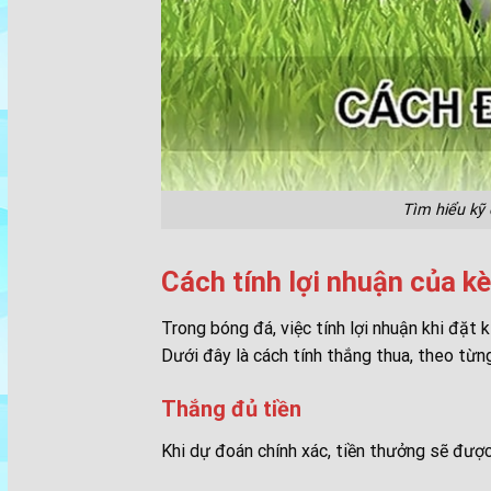
Tìm hiểu kỹ 
Cách tính lợi nhuận của kè
Trong bóng đá, việc tính lợi nhuận khi đặt k
Dưới đây là cách tính thắng thua, theo từn
Thắng đủ tiền
Khi dự đoán chính xác, tiền thưởng sẽ được