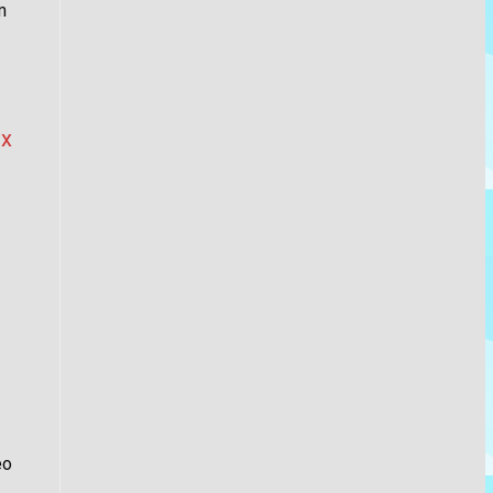
m
 x
èo