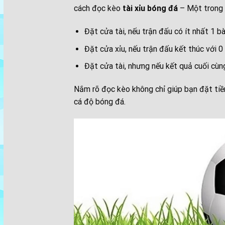
cách đọc kèo
tài xỉu bóng đá
– Một trong n
Đặt cửa tài, nếu trận đấu có ít nhất 1 b
Đặt cửa xỉu, nếu trận đấu kết thúc với 
Đặt cửa tài, nhưng nếu kết quả cuối cùn
Nắm rõ đọc kèo không chỉ giúp bạn đặt tiền
cá độ bóng đá.