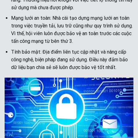
sử dụng mà chưa được phép.
Mạng lưới an toàn: Nhà cái tạo dựng mạng lưới an toàn
trong việc truyền tải, lưu trữ cũng như quy trình sử dụng.
Vì thế, hội viên luôn được bảo vệ an toàn trước các cuộc
tấn công mạng từ bên thứ 3.
Tính bảo mật: Địa điểm liên tục cập nhật và nâng cấp
công nghệ, biện pháp đang sử dụng. Điều này đảm bảo
dữ liệu bạn chia sẻ sẽ luôn được bảo vệ tốt nhất.