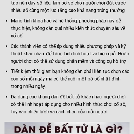
tạo nên dãy số liệu, làm sơ sở cho người chơi đặt cược
nhiều số cùng một lúc tăng cao khả năng trúng thưởng.
Mang tính khoa học và hệ thống: phương pháp này dễ
thực hiện, không cần quá nhiều kiến thức chuyên sâu về
xổ số.
Các thành viên có thể áp dụng nhiều phương pháp và kỹ
thuật khác nhau: để tăng tính linh hoạt và hiệu quả. Hoặc
người chơi có thể sử dụng phần mềm và công cụ hỗ trợ.
Tiết kiệm thời gian: bạn không cần phải liên tục chọn các
con số mỗi ngày mà có thể nuôi một bộ số nhất định
trong nhiều ngày.
Đa dạng các khung dàn đề bất tử khác nhau: người chơi
có thể linh hoạt áp dụng cho nhiều hình thức chơi xổ số,
tùy vào chiến lược và cách chọn của mỗi người.