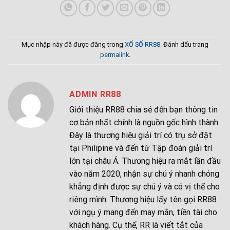
Mục nhập này đã được đăng trong
XỔ SỐ RR88
. Đánh dấu trang
permalink
.
ADMIN RR88
Giới thiệu RR88 chia sẻ đến bạn thông tin
cơ bản nhất chính là nguồn gốc hình thành.
Đây là thương hiệu giải trí có trụ sở đặt
tại Philipine và đến từ Tập đoàn giải trí
lớn tại châu Á. Thương hiệu ra mắt lần đầu
vào năm 2020, nhận sự chú ý nhanh chóng
khẳng định được sự chú ý và có vị thế cho
riêng mình. Thương hiệu lấy tên gọi RR88
với ngụ ý mang đến may mắn, tiền tài cho
khách hàng. Cụ thể, RR là viết tắt của