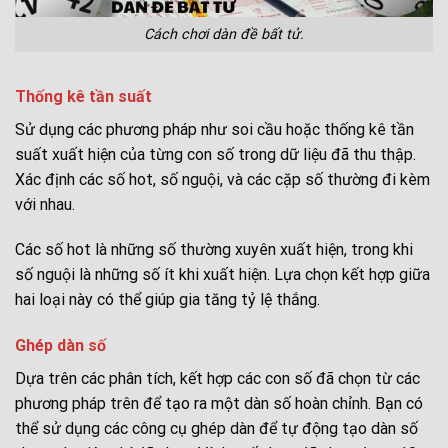
Cách chơi dàn đề bất tử.
Thống kê tần suất
Sử dụng các phương pháp như soi cầu hoặc thống kê tần
suất xuất hiện của từng con số trong dữ liệu đã thu thập.
Xác định các số hot, số nguội, và các cặp số thường đi kèm
với nhau.
Các số hot là những số thường xuyên xuất hiện, trong khi
số nguội là những số ít khi xuất hiện. Lựa chọn kết hợp giữa
hai loại này có thể giúp gia tăng tỷ lệ thắng.
Ghép dàn số
Dựa trên các phân tích, kết hợp các con số đã chọn từ các
phương pháp trên để tạo ra một dàn số hoàn chỉnh. Bạn có
thể sử dụng các công cụ ghép dàn để tự động tạo dàn số