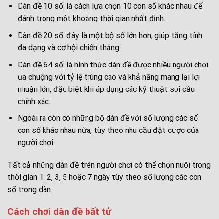
Dàn đề 10 số: là cách lựa chọn 10 con số khác nhau để
đánh trong một khoảng thời gian nhất định.
Dàn đề 20 số: đây là một bộ số lớn hơn, giúp tăng tính
đa dạng và cơ hội chiến thắng.
Dàn đề 64 số: là hình thức dàn đề được nhiều người chơi
ưa chuộng với tỷ lệ trúng cao và khả năng mang lại lợi
nhuận lớn, đặc biệt khi áp dụng các kỹ thuật soi cầu
chính xác.
Ngoài ra còn có những bộ dàn đề với số lượng các số
con số khác nhau nữa, tùy theo nhu cầu đặt cược của
người chơi.
Tất cả những dàn đề trên người chơi có thể chọn nuôi trong
thời gian 1, 2, 3, 5 hoặc 7 ngày tùy theo số lượng các con
số trong dàn.
Cách chơi dàn đề bất tử