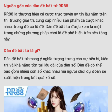
Nguồn gốc của dàn đề bất tử RR88
RR88 là thương hiệu cá cược trực tuyến uy tín lâu năm trên
thị trường giải trí, cung cấp nhiều sản phẩm cá cược khác
nhau, trong đó có lô đề. Dàn đề bất tử được xem là một
trong những phương pháp chơi lô đề phổ biến trên nền tảng
này.
Dàn đề bất tử là gì?
Dàn đề bất tử mang ý nghĩa tượng trưng cho sự bền bỉ, kiên
trì, và khả năng tồn tại lâu dài của dàn số. Dàn đề có thể
bao gồm nhiều con số khác nhau mà người chơi dự đoán sẽ
xuất hiện trong kết quả xổ số.