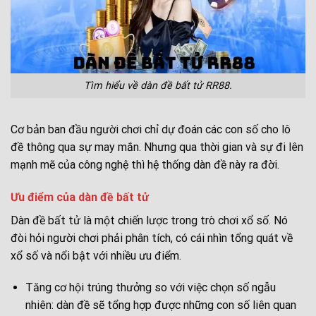
Tìm hiểu về dàn đề bất tử RR88.
Cơ bản ban đầu người chơi chỉ dự đoán các con số cho lô
đề thông qua sự may mắn. Nhưng qua thời gian và sự đi lên
mạnh mẽ của công nghệ thì hệ thống dàn đề này ra đời.
Ưu điểm của dàn đề bất tử
Dàn đề bất tử là một chiến lược trong trò chơi xổ số. Nó
đòi hỏi người chơi phải phân tích, có cái nhìn tổng quát về
xổ số và nổi bật với nhiều ưu điểm.
Tăng cơ hội trúng thưởng so với việc chọn số ngẫu
nhiên: dàn đề sẽ tổng hợp được những con số liên quan