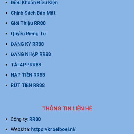
Điều Khoản Điều Kiện
Chính Sách Bảo Mật
Giới Thiệu RR88
Quyền Riêng Tư
ĐĂNG KÝ RR88
ĐĂNG NHẬP RR88
TẢI APPRR88
NẠP TIỀN RR88
RÚT TIỀN RR88
THÔNG TIN LIÊN HỆ
Công ty:
RR88
Website:
https://kroelboel.nl/