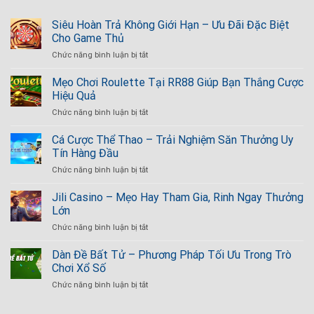
Siêu Hoàn Trả Không Giới Hạn – Ưu Đãi Đặc Biệt
Cho Game Thủ
ở
Chức năng bình luận bị tắt
Siêu
Hoàn
Mẹo Chơi Roulette Tại RR88 Giúp Bạn Thắng Cược
Trả
Hiệu Quả
Không
ở
Chức năng bình luận bị tắt
Giới
Mẹo
Hạn
Chơi
Cá Cược Thể Thao – Trải Nghiệm Săn Thưởng Uy
–
Roulette
Ưu
Tín Hàng Đầu
Tại
Đãi
ở
Chức năng bình luận bị tắt
RR88
Đặc
Cá
Giúp
Biệt
Cược
Jili Casino – Mẹo Hay Tham Gia, Rinh Ngay Thưởng
Bạn
Cho
Thể
Thắng
Lớn
Game
Thao
Cược
Thủ
ở
Chức năng bình luận bị tắt
–
Hiệu
Jili
Trải
Quả
Casino
Dàn Đề Bất Tử – Phương Pháp Tối Ưu Trong Trò
Nghiệm
–
Săn
Chơi Xổ Số
Mẹo
Thưởng
ở
Chức năng bình luận bị tắt
Hay
Uy
Dàn
Tham
Tín
Đề
Gia,
Hàng