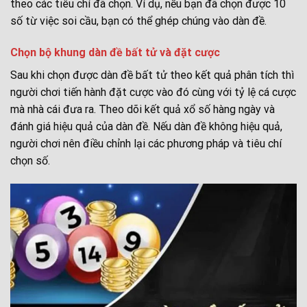
theo các tiêu chí đã chọn. Ví dụ, nếu bạn đã chọn được 10
số từ việc soi cầu, bạn có thể ghép chúng vào dàn đề.
Chọn bộ khung dàn đề bất tử và đặt cược
Sau khi chọn được dàn đề bất tử theo kết quả phân tích thì
người chơi tiến hành đặt cược vào đó cùng với tỷ lệ cá cược
mà nhà cái đưa ra. Theo dõi kết quả xổ số hàng ngày và
đánh giá hiệu quả của dàn đề. Nếu dàn đề không hiệu quả,
người chơi nên điều chỉnh lại các phương pháp và tiêu chí
chọn số.