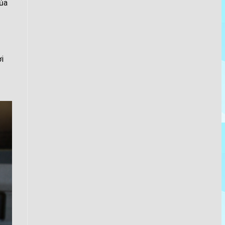
của
i