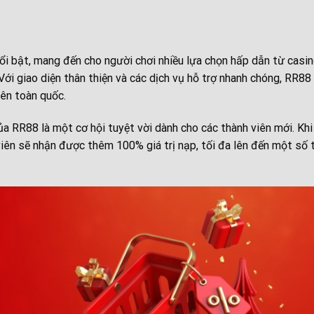
ổi bật, mang đến cho người chơi nhiều lựa chọn hấp dẫn từ casin
 Với giao diện thân thiện và các dịch vụ hỗ trợ nhanh chóng, RR88
rên toàn quốc.
a RR88 là một cơ hội tuyệt vời dành cho các thành viên mới. Khi
 viên sẽ nhận được thêm 100% giá trị nạp, tối đa lên đến một số 