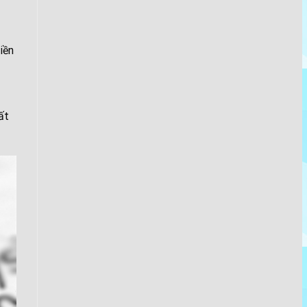
iền
ất