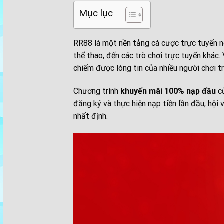
Mục lục
RR88 là một nền tảng cá cược trực tuyến n
thể thao, đến các trò chơi trực tuyến khác.
chiếm được lòng tin của nhiều người chơi t
Chương trình
khuyến mãi 100% nạp đầu
củ
đăng ký và thực hiện nạp tiền lần đầu, hội
nhất định.