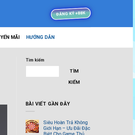
ĐĂNG KÝ +88K
YẾN MÃI
HƯỚNG DẪN
Tìm kiếm
TÌM
KIẾM
BÀI VIẾT GẦN ĐÂY
Siêu Hoàn Trả Không
Giới Hạn – Ưu Đãi Đặc
Biệt Cho Game Thủ