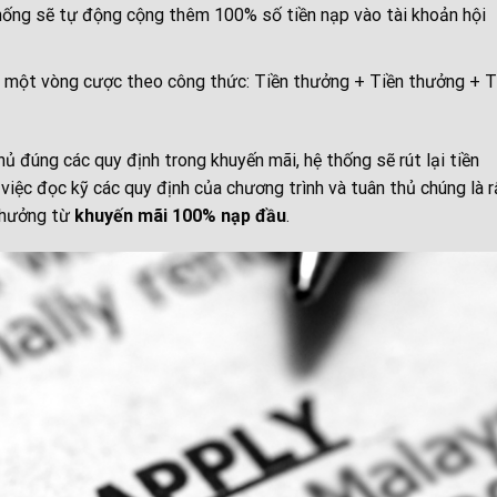
 thống sẽ tự động cộng thêm 100% số tiền nạp vào tài khoản hội
iện một vòng cược theo công thức: Tiền thưởng + Tiền thưởng + T
ủ đúng các quy định trong khuyến mãi, hệ thống sẽ rút lại tiền
việc đọc kỹ các quy định của chương trình và tuân thủ chúng là r
thưởng từ
khuyến mãi 100% nạp đầu
.