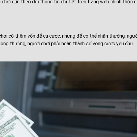
 chơi cần theo dõi thông tin chi tiết trên trang web chính thức 
chơi có thêm vốn để cá cược, nhưng để có thể nhận thưởng, ngườ
Thông thường, người chơi phải hoàn thành số vòng cược yêu cầu