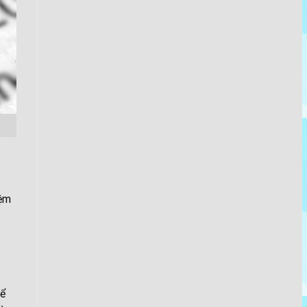
iệm
hể