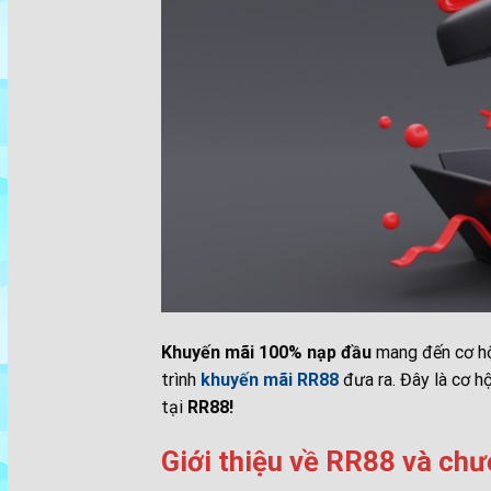
Khuyến mãi 100% nạp đầu
mang đến cơ hộ
trình
khuyến mãi RR88
đưa ra. Đây là cơ hộ
tại
RR88!
Giới thiệu về RR88 và ch